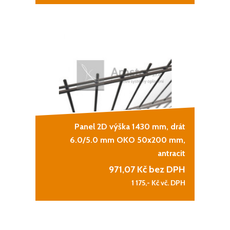
Panel 2D výška 1430 mm, drát
6.0/5.0 mm OKO 50x200 mm,
antracit
971,07
Kč bez DPH
1 175,-
Kč vč. DPH