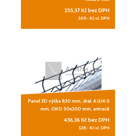
255,37
Kč bez DPH
309,-
Kč vč. DPH
Panel 3D výška 830 mm, drát 4.0/4.0
mm, OKO 50x200 mm, antracit
436,36
Kč bez DPH
528,-
Kč vč. DPH