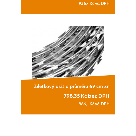
936,-
Kč vč. DPH
Žiletkový drát o průměru 69 cm Zn
798,35
Kč bez DPH
966,-
Kč vč. DPH