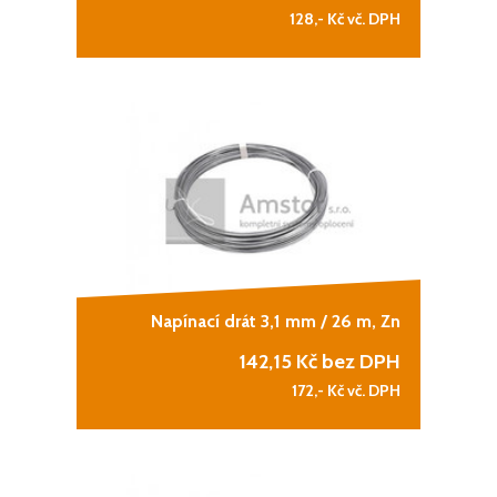
128,-
Kč vč. DPH
Napínací drát 3,1 mm / 26 m, Zn
142,15
Kč bez DPH
172,-
Kč vč. DPH