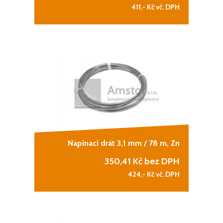
411,-
Kč vč. DPH
Napínací drát 3,1 mm / 78 m, Zn
350,41
Kč bez DPH
424,-
Kč vč. DPH