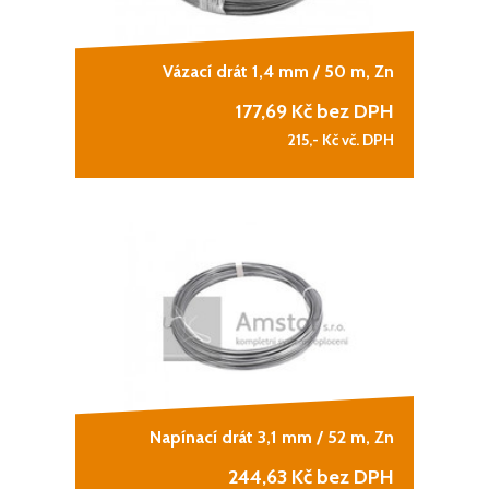
Vázací drát 1,4 mm / 50 m, Zn
177,69
Kč bez DPH
215,-
Kč vč. DPH
Napínací drát 3,1 mm / 52 m, Zn
244,63
Kč bez DPH