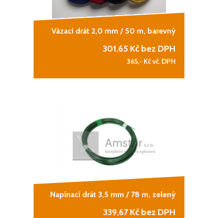
Vázací drát 2,0 mm / 50 m, barevný
301,65
Kč bez DPH
365,-
Kč vč. DPH
Napínací drát 3,5 mm / 78 m, zelený
339,67
Kč bez DPH