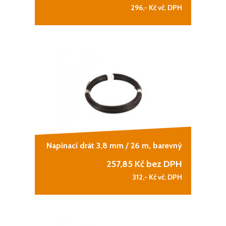
296,-
Kč vč. DPH
Napínací drát 3,8 mm / 26 m, barevný
257,85
Kč bez DPH
312,-
Kč vč. DPH