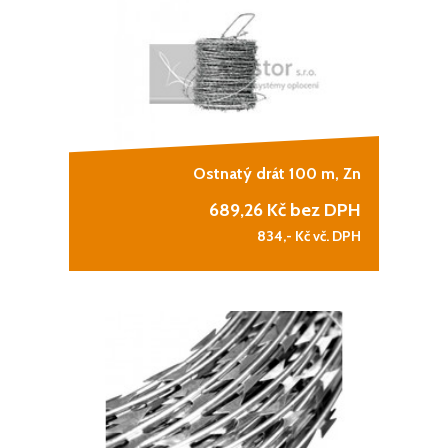
Ostnatý drát 100 m, Zn
689,26
Kč bez DPH
834,-
Kč vč. DPH