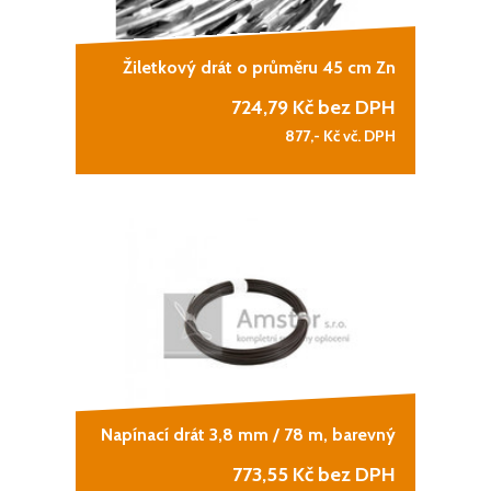
Žiletkový drát o průměru 45 cm Zn
724,79
Kč bez DPH
877,-
Kč vč. DPH
Napínací drát 3,8 mm / 78 m, barevný
773,55
Kč bez DPH