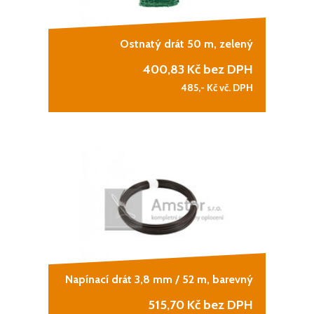
Ostnatý drát 50 m, zelený
400,83
Kč bez DPH
485,-
Kč vč. DPH
Napínací drát 3,8 mm / 52 m, barevný
515,70
Kč bez DPH