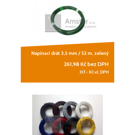
Napínací drát 3,5 mm / 52 m, zelený
261,98
Kč bez DPH
317,-
Kč vč. DPH