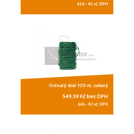
624,-
Kč vč. DPH
Ostnatý drát 100 m, zelený
549,59
Kč bez DPH
665,-
Kč vč. DPH