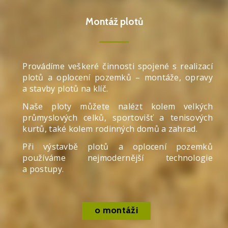
Montáž plotů
Provádíme veškeré činnosti spojené s realizací
plotů a oplocení pozemků – montáže, opravy
a stavby plotů na klíč.
Naše ploty můžete nalézt kolem velkých
průmyslových celků, sportovišť a tenisových
kurtů, také kolem rodinných domů a zahrad.
Při výstavbě plotů a oplocení pozemků
používáme nejmodernější technologie
a postupy.
o montáži