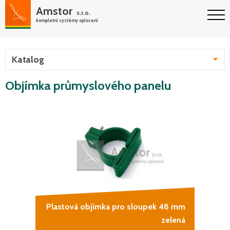
Amstor
s.r.o.
kompletní systémy oplocení
Katalog
Objímka průmyslového panelu
Plastová objímka pro sloupek 48 mm
zelená