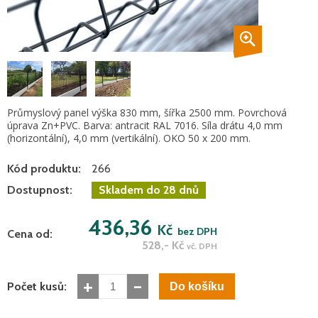
Průmyslový panel výška 830 mm, šířka 2500 mm. Povrchová
úprava Zn+PVC. Barva: antracit RAL 7016. Síla drátu 4,0 mm
(horizontální), 4,0 mm (vertikální). OKO 50 x 200 mm.
Kód produktu:
266
Dostupnost:
Skladem do 28 dnů
436,36
Kč
bez DPH
Cena od:
528,-
Kč
vč. DPH
+
-
Počet kusů: