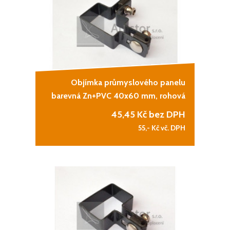
Objímka průmyslového panelu
barevná Zn+PVC 40x60 mm, rohová
45,45
Kč bez DPH
55,-
Kč vč. DPH