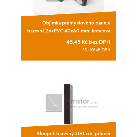
Objímka průmyslového panelu
barevná Zn+PVC 40x60 mm, koncová
45,45
Kč bez DPH
55,-
Kč vč. DPH
Sloupek barevný 200 cm, průměr