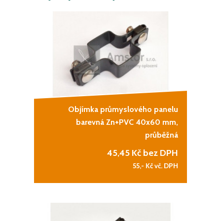
Objímka průmyslového panelu
barevná Zn+PVC 40x60 mm,
průběžná
45,45
Kč bez DPH
55,-
Kč vč. DPH