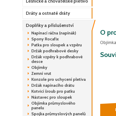
Lesnické a chovatelské pletivo
Dráty a ostnaté dráty
Doplňky a příslušenství
O pr
Napínací ráčna (napínák)
Spony Rocafix
Objímka
Patka pro sloupek a vzpěru
Držák podhrabové desky
Souvi
Držák vzpěry k podhrabové
desce
Objímky
Zemní vrut
Konzole pro uchycení pletiva
Držák napínacího drátu
Kotvicí šroub pro patku
Nástavec pro sloupek
Objímka průmyslového
panelu
Spojka průmyslových panelů