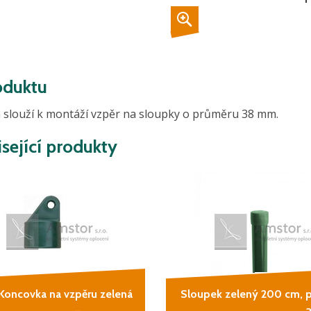
oduktu
 slouží k montáží vzpěr na sloupky o průměru 38 mm.
sející produkty
Koncovka na vzpěru zelená
Sloupek zelený 200 cm, 