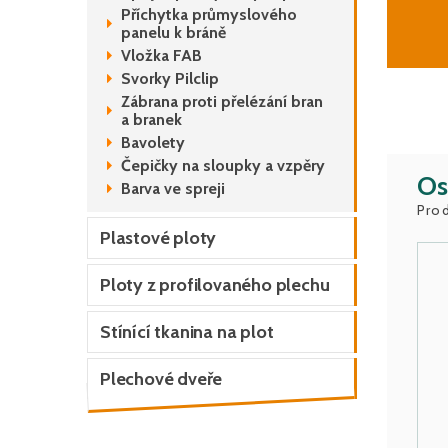
Příchytka průmyslového
panelu k bráně
Vložka FAB
Svorky Pilclip
Zábrana proti přelézání bran
a branek
Bavolety
Čepičky na sloupky a vzpěry
Os
Barva ve spreji
Prod
Plastové ploty
Ploty z profilovaného plechu
Stínící tkanina na plot
Plechové dveře