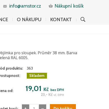
info@amstor.cz
Nákupní košík
NCE
O NÁKUPU
KONTAKT
bjímka pro sloupek. Průměr 38 mm. Barva
elená RAL 6005.
ód produktu:
363
ostupnost:
Skladem
19,01
Kč
bez DPH
ena od:
23,-
Kč
vč. DPH
+
-
očet kusů: