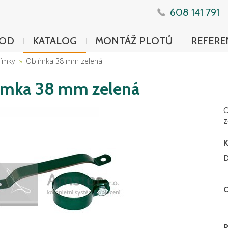
608 141 791
OD
KATALOG
MONTÁŽ PLOTŮ
REFERE
ímky
Objímka 38 mm zelená
ímka 38 mm zelená
O
z
K
D
C
P