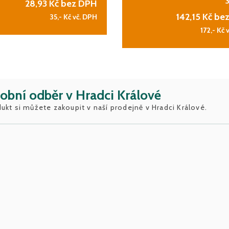
28,93
Kč bez DPH
142,15
Kč be
35,-
Kč vč. DPH
172,-
Kč 
obní odběr v Hradci Králové
ukt si můžete zakoupit v naší prodejně v Hradci Králové.