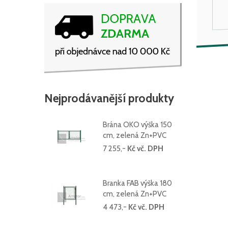
Nejprodávanější produkty
Brána OKO výška 150
cm, zelená Zn+PVC
7 255,-
Kč vč. DPH
Branka FAB výška 180
cm, zelená Zn+PVC
4 473,-
Kč vč. DPH