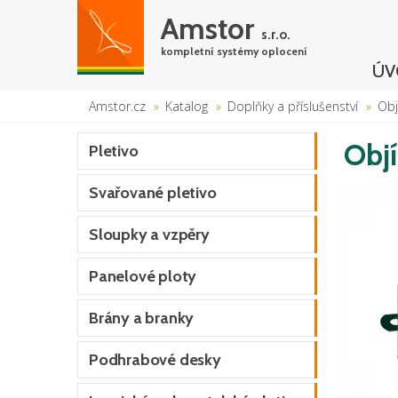
Amstor
s.r.o.
kompletní systémy oplocení
ÚV
Amstor.cz
Katalog
Doplňky a příslušenství
Obj
Obj
Pletivo
Svařované pletivo
Sloupky a vzpěry
Panelové ploty
Brány a branky
Podhrabové desky