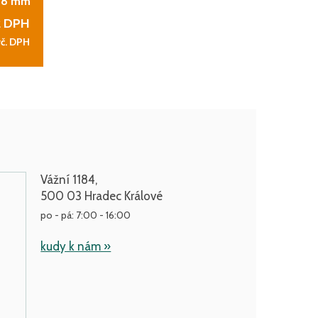
38 mm
z DPH
vč. DPH
Vážní 1184,
500 03 Hradec Králové
po - pá: 7:00 - 16:00
kudy k nám »