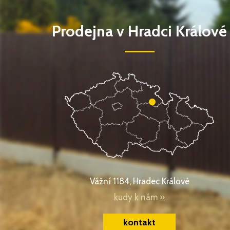
Prodejna v Hradci Králové
Vážní 1184, Hradec Králové
kudy k nám »
kontakt