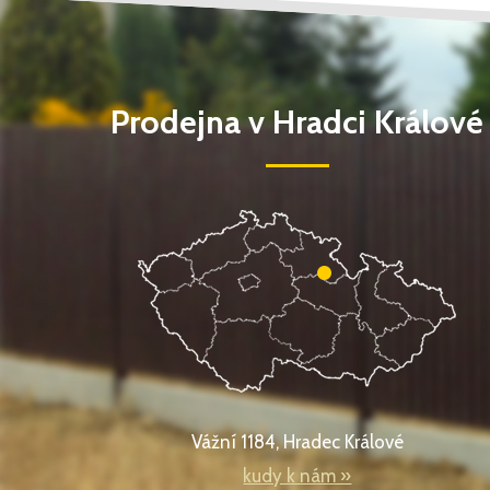
Prodejna v Hradci Králové
Vážní 1184, Hradec Králové
kudy k nám »