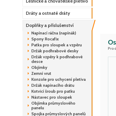
Lesnické a chovatelské pletivo
Dráty a ostnaté dráty
Doplňky a příslušenství
Napínací ráčna (napínák)
Spony Rocafix
Os
Patka pro sloupek a vzpěru
Prod
Držák podhrabové desky
Držák vzpěry k podhrabové
desce
Objímky
Zemní vrut
Konzole pro uchycení pletiva
Držák napínacího drátu
Kotvicí šroub pro patku
Nástavec pro sloupek
Objímka průmyslového
panelu
Spojka průmyslových panelů