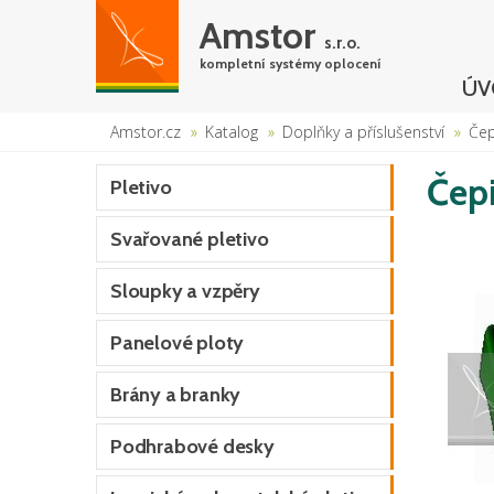
Amstor
s.r.o.
kompletní systémy oplocení
ÚV
Amstor.cz
Katalog
Doplňky a příslušenství
Čep
Čep
Pletivo
Svařované pletivo
Sloupky a vzpěry
Panelové ploty
Brány a branky
Podhrabové desky