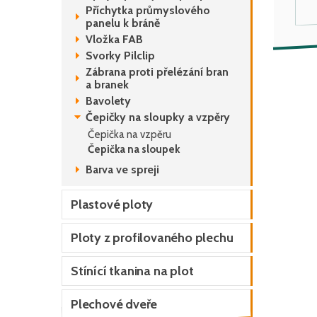
Příchytka průmyslového
panelu k bráně
Vložka FAB
Svorky Pilclip
Zábrana proti přelézání bran
a branek
Bavolety
Čepičky na sloupky a vzpěry
Čepička na vzpěru
Čepička na sloupek
Barva ve spreji
Plastové ploty
Ploty z profilovaného plechu
Stínící tkanina na plot
Plechové dveře