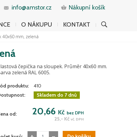
info@amstor.cz
Nákupní košík
NCE
O NÁKUPU
KONTAKT
k 40x60 mm, zelená
lená
lastová čepička na sloupek. Průměr 40x60 mm.
arva zelená RAL 6005.
ód produktu:
410
ostupnost:
Skladem do 7 dnů
20,66
Kč
bez DPH
ena od:
25,-
Kč
vč. DPH
+
-
očet kusů: