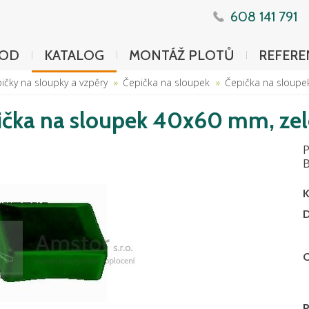
608 141 791
OD
KATALOG
MONTÁŽ PLOTŮ
REFERE
ičky na sloupky a vzpěry
Čepička na sloupek
Čepička na sloupe
ička na sloupek 40x60 mm, ze
P
B
K
D
C
P