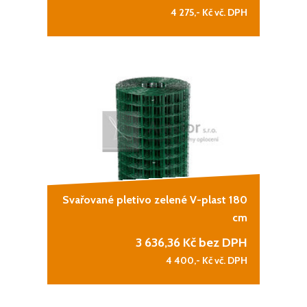
4 275,-
Kč vč. DPH
Svařované pletivo zelené V-plast 180
cm
3 636,36
Kč bez DPH
4 400,-
Kč vč. DPH