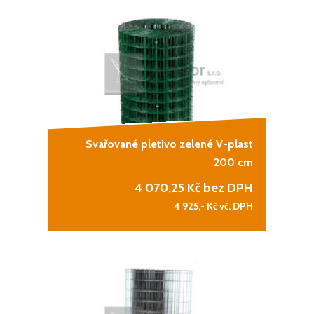
Svařované pletivo zelené V-plast
200 cm
4 070,25
Kč bez DPH
4 925,-
Kč vč. DPH