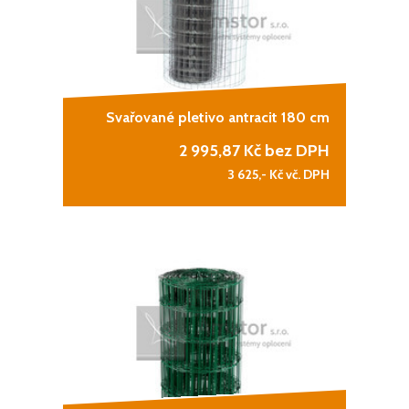
Svařované pletivo antracit 180 cm
2 995,87
Kč bez DPH
3 625,-
Kč vč. DPH