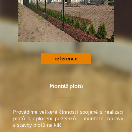
reference
Montáž plotů
Provádíme veškeré činnosti spojené s realizací
plotů a oplocení pozemků – montáže, opravy
a stavby plotů na klíč.