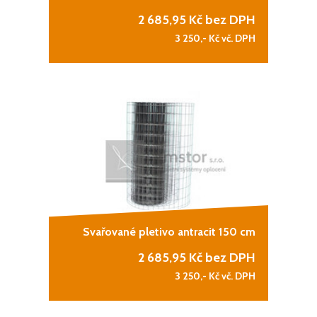
2 685,95
Kč bez DPH
3 250,-
Kč vč. DPH
Svařované pletivo antracit 150 cm
2 685,95
Kč bez DPH
3 250,-
Kč vč. DPH