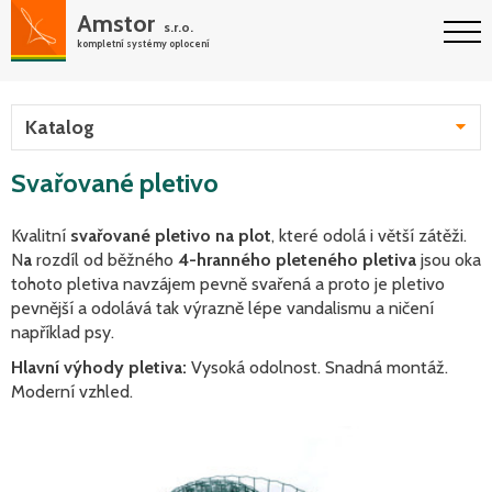
Amstor
s.r.o.
kompletní systémy oplocení
Katalog
Svařované pletivo
Kvalitní
svařované pletivo na plot
, které odolá i větší zátěži.
N
a
rozdíl od běžného
4-hranného pleteného pletiva
jsou oka
tohoto pletiva navzájem pevně svařená a proto je pletivo
pevnější a odolává tak výrazně lépe vandalismu a ničení
například psy.
Hlavní výhody pletiva:
Vysoká odolnost. Snadná montáž.
Moderní vzhled.