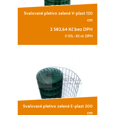
Svařované pletivo zelené V-plast 120
cm
2 582,64
Kč bez DPH
3 125,-
Kč vč. DPH
Svařované pletivo zelené E-plast 200
cm