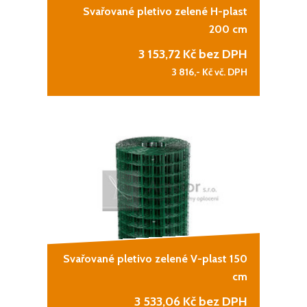
Svařované pletivo zelené H-plast
200 cm
3 153,72
Kč bez DPH
3 816,-
Kč vč. DPH
Svařované pletivo zelené V-plast 150
cm
3 533,06
Kč bez DPH