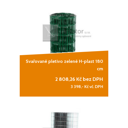
Svařované pletivo zelené H-plast 180
cm
2 808,26
Kč bez DPH
3 398,-
Kč vč. DPH