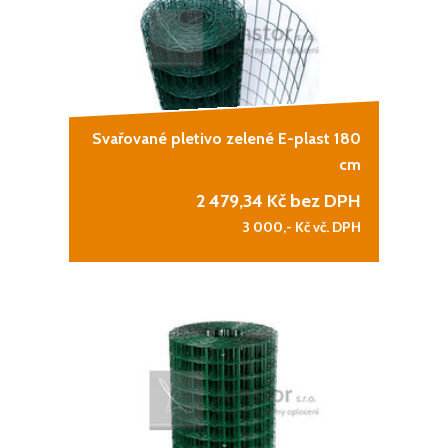
Svařované pletivo zelené E-plast 180
cm
2 479,34
Kč bez DPH
3 000,-
Kč vč. DPH