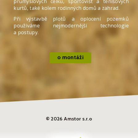
průmyslových celků, sportovišť a tenisových
kurtů, také kolem rodinných domů a zahrad.
Při výstavbě plotů a oplocení pozemků
používáme nejmodernější technologie
a postupy.
o montáži
© 2026 Amstor s.r.o