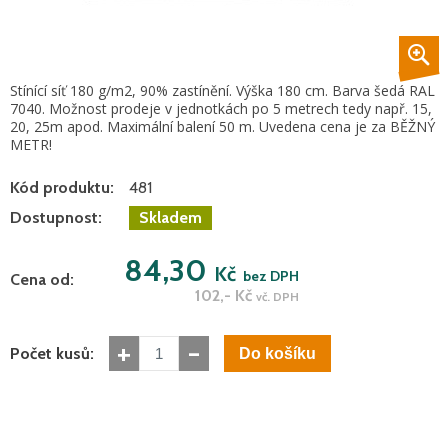
Stínící síť 180 g/m2, 90% zastínění. Výška 180 cm. Barva šedá RAL
7040. Možnost prodeje v jednotkách po 5 metrech tedy např. 15,
20, 25m apod. Maximální balení 50 m. Uvedena cena je za BĚŽNÝ
METR!
Kód produktu:
481
Dostupnost:
Skladem
84,30
Kč
bez DPH
Cena od:
102,-
Kč
vč. DPH
+
-
Počet kusů: