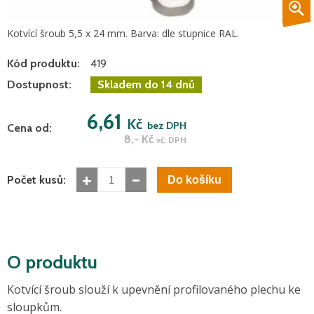
Kotvící šroub 5,5 x 24 mm. Barva: dle stupnice RAL.
Kód produktu:
419
Dostupnost:
Skladem do 14 dnů
6,61
Kč
bez DPH
Cena od:
8,-
Kč
vč. DPH
+
-
Počet kusů:
O produktu
Kotvící šroub slouží k upevnění profilovaného plechu ke
sloupkům.