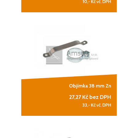
10,-
Kč vč. DPH
Objímka 38 mm Zn
27,27
Kč bez DPH
33,-
Kč vč. DPH