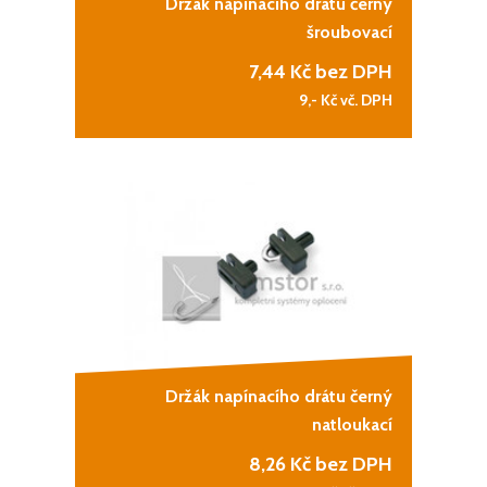
Držák napínacího drátu černý
šroubovací
7,44
Kč bez DPH
9,-
Kč vč. DPH
Držák napínacího drátu černý
natloukací
8,26
Kč bez DPH