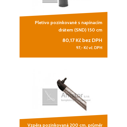
Pletivo pozinkované s napínacím
drátem (SND) 150 cm
80,17
Kč bez DPH
97,-
Kč vč. DPH
Vzpěra pozinkovaná 200 cm, průměr