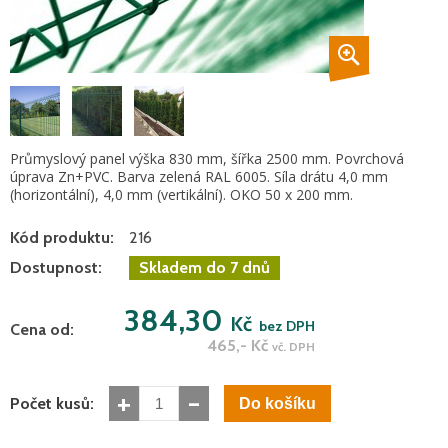
Průmyslový panel výška 830 mm, šířka 2500 mm. Povrchová
úprava Zn+PVC. Barva zelená RAL 6005. Síla drátu 4,0 mm
(horizontální), 4,0 mm (vertikální). OKO 50 x 200 mm.
Kód produktu:
216
Dostupnost:
Skladem do 7 dnů
384,30
Kč
bez DPH
Cena od:
465,-
Kč
vč. DPH
+
-
Počet kusů: