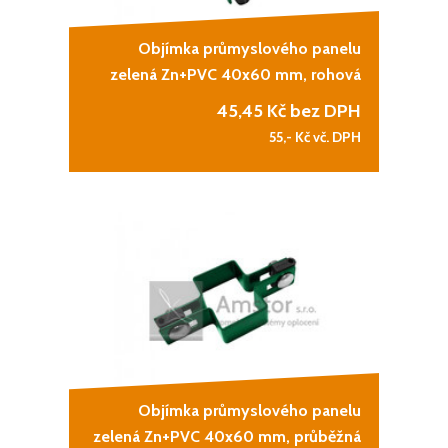
Objímka průmyslového panelu
zelená Zn+PVC 40x60 mm, rohová
45,45
Kč bez DPH
55,-
Kč vč. DPH
Objímka průmyslového panelu
zelená Zn+PVC 40x60 mm, průběžná