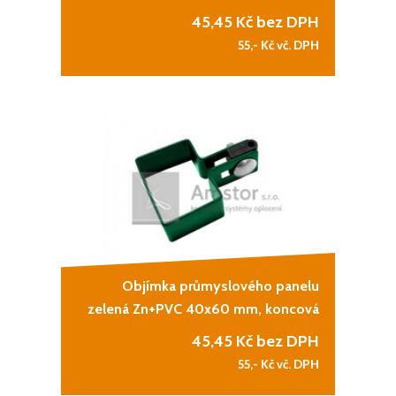
45,45
Kč bez DPH
55,-
Kč vč. DPH
Objímka průmyslového panelu
zelená Zn+PVC 40x60 mm, koncová
45,45
Kč bez DPH
55,-
Kč vč. DPH