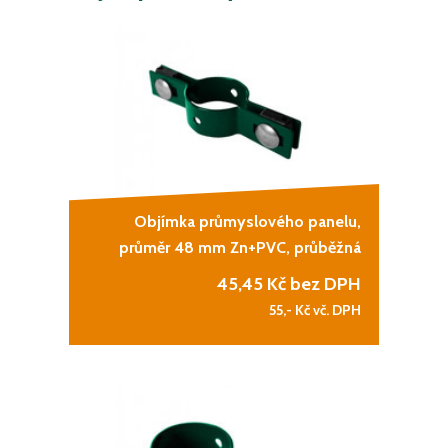
Objímka průmyslového panelu,
průměr 48 mm Zn+PVC, průběžná
45,45
Kč bez DPH
55,-
Kč vč. DPH