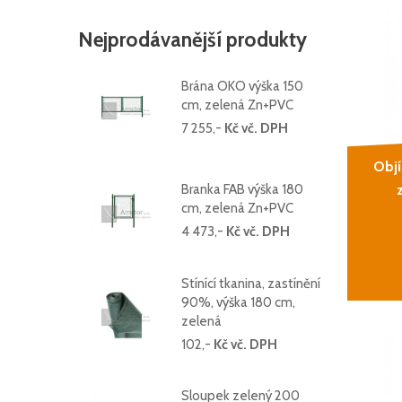
Nejprodávanější produkty
Brána OKO výška 150
cm, zelená Zn+PVC
7 255,-
Kč vč. DPH
Obj
Branka FAB výška 180
cm, zelená Zn+PVC
4 473,-
Kč vč. DPH
Stínící tkanina, zastínění
90%, výška 180 cm,
zelená
102,-
Kč vč. DPH
Sloupek zelený 200