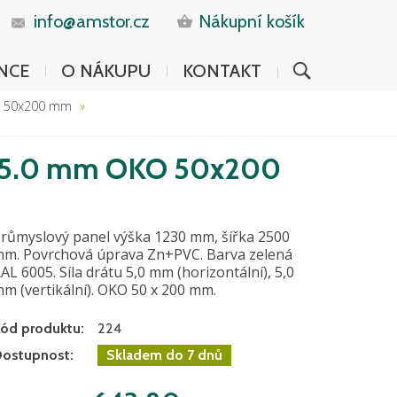
info@amstor.cz
Nákupní košík
NCE
O NÁKUPU
KONTAKT
ko 50x200 mm
.0/5.0 mm OKO 50x200
růmyslový panel výška 1230 mm, šířka 2500
m. Povrchová úprava Zn+PVC. Barva zelená
AL 6005. Síla drátu 5,0 mm (horizontální), 5,0
m (vertikální). OKO 50 x 200 mm.
ód produktu:
224
ostupnost:
Skladem do 7 dnů