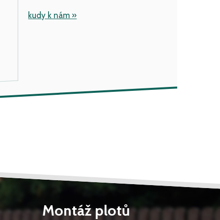
kudy k nám »
Montáž plotů