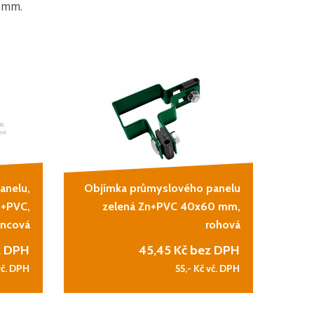
 mm.
anelu,
Objímka průmyslového panelu
n+PVC,
zelená Zn+PVC 40x60 mm,
ncová
rohová
z DPH
45,45
Kč bez DPH
vč. DPH
55,-
Kč vč. DPH