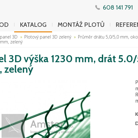
608 141 791
OD
KATALOG
MONTÁŽ PLOTŮ
REFERE
 panel 3D
Plotový panel 3D zelený
Průměr drátu 5,0/5,0 mm, o
 mm, zelený
el 3D výška 1230 mm, drát 5
 zelený
P
m
R
m
K
D