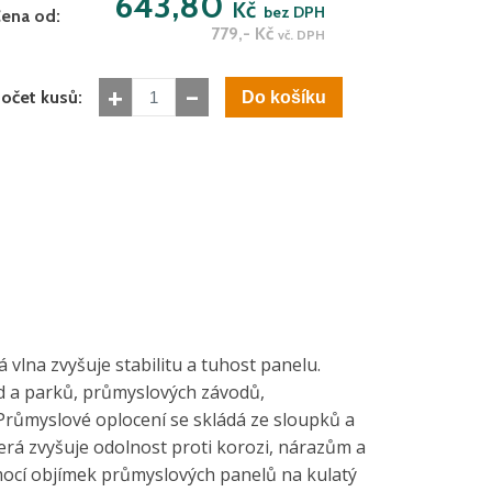
643,80
Kč
bez DPH
ena od:
779,-
Kč
vč. DPH
+
-
očet kusů:
 vlna zvyšuje stabilitu a tuhost panelu.
d a parků, průmyslových závodů,
Průmyslové oplocení se skládá ze sloupků a
á zvyšuje odolnost proti korozi, nárazům a
ocí objímek průmyslových panelů na kulatý