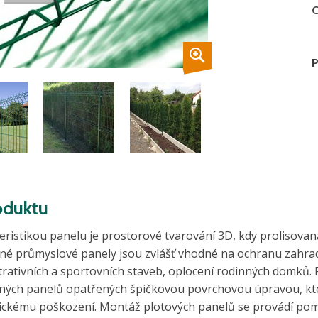
C
P
oduktu
ristikou panelu je prostorové tvarování 3D, kdy prolisovaná
né průmyslové panely jsou zvlášť vhodné na ochranu zahra
trativních a sportovních staveb, oplocení rodinných domků. 
ných panelů opatřených špičkovou povrchovou úpravou, kter
ckému poškození. Montáž plotových panelů se provádí pom