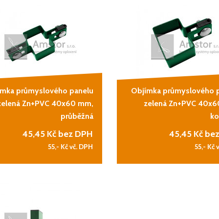
ímka průmyslového panelu
Objímka průmyslového 
zelená Zn+PVC 40x60 mm,
zelená Zn+PVC 40x
průběžná
ko
45,45
Kč bez DPH
45,45
Kč be
55,-
Kč vč. DPH
55,-
Kč 