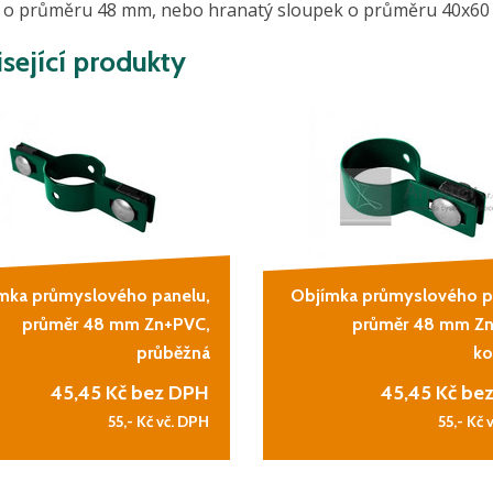
 o průměru 48 mm, nebo hranatý sloupek o průměru 40x60
sející produkty
mka průmyslového panelu,
Objímka průmyslového p
průměr 48 mm Zn+PVC,
průměr 48 mm Z
průběžná
ko
45,45
Kč bez DPH
45,45
Kč be
55,-
Kč vč. DPH
55,-
Kč 