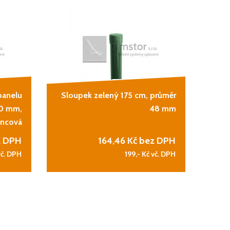
panelu
Sloupek zelený 175 cm, průměr
60 mm,
48 mm
ncová
z DPH
164,46
Kč bez DPH
vč. DPH
199,-
Kč vč. DPH