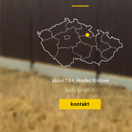
Vážní 1184, Hradec Králové
kudy k nám »
kontakt